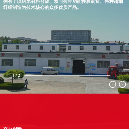
了以纳米材料合成、双向拉伸功能性膜制造、特种超细
山东
制造为技术核心的众多优质产品。
建筑
2
/
2
2