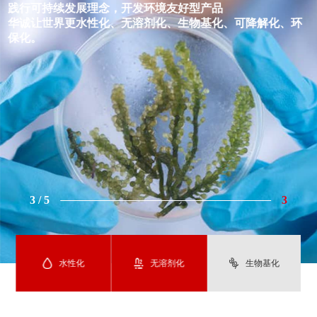
践行可持续发展理念，开发环境友好型产品
华诚让世界更水性化、无溶剂化、生物基化、可降解化、环
保化。
3
/
5
3
水性化
无溶剂化
生物基化